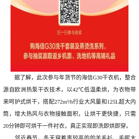
据了解，此次参与年货节的海信G30
干衣机
，整合
源自欧洲热泵干衣技术，以42℃低温柔烘，为衣物带
来呵护式烘干，搭配272m³/h行业大风量和125L超大内
筒，增大热风与衣物接触面积，让烘干更快捷，只需
20分钟即可烘干一件衬衣，真正实现即洗即烘即穿。
邻近春节，冬天穿着率较高的的羊毛衫、毛呢大