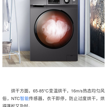
烘干方面，65-85℃变温烘干，16m/s热态均匀风
俗，NTC
智能
传感器，衣干即停，防止过度烘干，烘
得蓬松又及时。