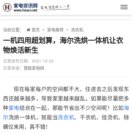
当前位置：
首页
家电推荐
洗衣机
一机四用超划算，海尔洗烘一体机让衣
物焕活新生
文章发布日期：2021-12-22
文章来源：
慧聪家电网
现在每家每户的空间都不大，住进去之后发现东
西还越来越多，导致家里越来越乱。如果能尽量把多
种
家电
结合在一起，那能节省出不少空间呢！比如
海
尔
洗烘一体机，就能当
洗衣机
、干衣机、挂烫机、除
螨仪来用，真不错！