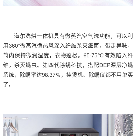
海尔洗烘一体机具有微蒸汽空气洗功能，可以利
用360°微蒸汽循热风深入纤维杀灭细菌，带走异味，
筒内保持微润湿度，衣物蓬松。65-75℃有效陷入纤
维，杀灭螨虫。第四代除螨科技，搭配DEP深层净螨
系统，除螨率达98.37%，挂烫机、除螨仪都不用单买
了。