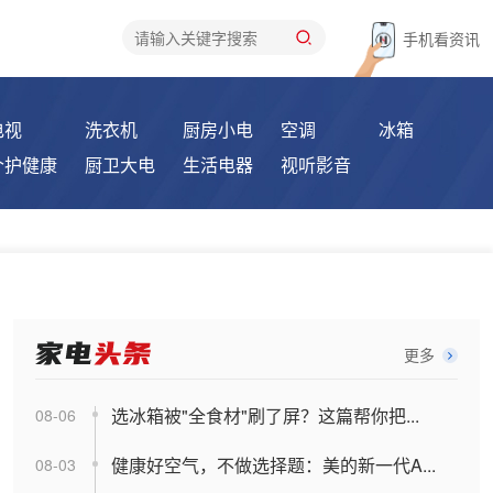
手机看资讯
电视
洗衣机
厨房小电
空调
冰箱
个护健康
厨卫大电
生活电器
视听影音
更多
选冰箱被"全食材"刷了屏？这篇帮你把...
08-06
健康好空气，不做选择题：美的新一代A...
08-03