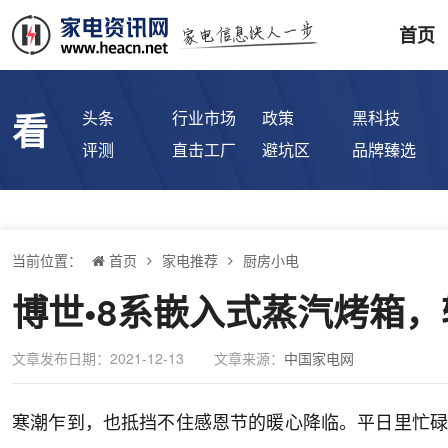
首页
看
头条
行业市场
政策
黑科技
评测
直击工厂
避坑区
品牌臻选
当前位置：
首页
家电推荐
厨房小电
博世•8系嵌入式蒸汽烤箱
文章发布日期：2021-12-13
文章来源：
中国家电网
寒潮乍到，也抵挡不住感恩节的暖心降临。平日里忙碌