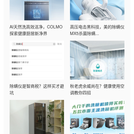
AI天然洗高效洁净，COLMO
高压电击黑科技，美的除螨仪
探索健康厨居新净界
MX5杀菌除螨...
除螨仪是智商税？这样买才避
秋老虎余威尚在？健康使用空
坑
调教你四招